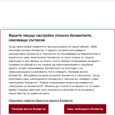
Вашите текущи настройки относно бисквитките,
изискващи съгласие
За да гарантираме правилното функциониране на нашия уебсайт, Miele
използва основни бисквитки. С вашето съгласие използваме и
несъществени бисквитки и технологии за проследяване за маркетингови и
аналитични цели, включително бисквитки на трети страни от нашите
партньори и доставчици на услуги, които събират информация за вашето
ползване на уебсайта и ни помагат да персонализираме и подобрим
вашето онлайн преживяване. Бисквитките се използват и за
персонализиране на рекламите. Като изберете „Приемам всички
бисквитки“, Вие давате съгласие за всички бисквитки и технологии. За да
използвате само необходимите бисквитки и технологии, изберете „Само
необходими бисквитки“. Повече информация можете да намерите в
„Настройки на бисквитките“. Можете да оттеглите съгласието си по всяко
време с бъдещо действие, като промените настройките за съгласие в
нашия Център за предпочитания.
Официално известие
Защита на данните
Бисквитки
Приемам всички бисквитки
Само необходими бисквитки