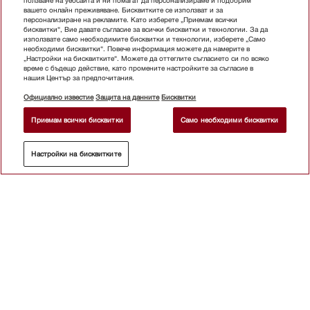
ползване на уебсайта и ни помагат да персонализираме и подобрим
вашето онлайн преживяване. Бисквитките се използват и за
персонализиране на рекламите. Като изберете „Приемам всички
бисквитки“, Вие давате съгласие за всички бисквитки и технологии. За да
използвате само необходимите бисквитки и технологии, изберете „Само
необходими бисквитки“. Повече информация можете да намерите в
„Настройки на бисквитките“. Можете да оттеглите съгласието си по всяко
време с бъдещо действие, като промените настройките за съгласие в
нашия Център за предпочитания.
Официално известие
Защита на данните
Бисквитки
Приемам всички бисквитки
Само необходими бисквитки
Настройки на бисквитките
Абонирайте се бюлетина
Магазин
Бюлетин
За контакт
Ръководства за
потребителя
За
нас
Защо да