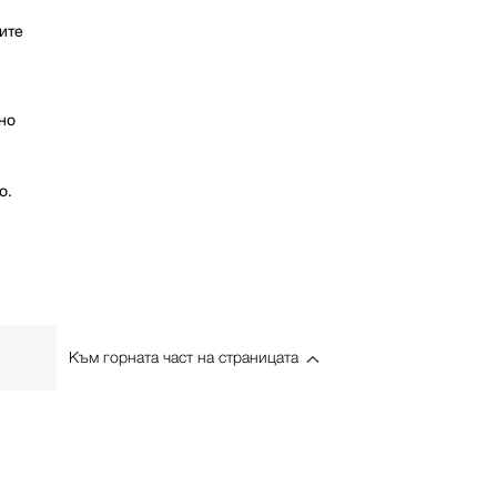
ите
но
о.
Към горната част на страницата