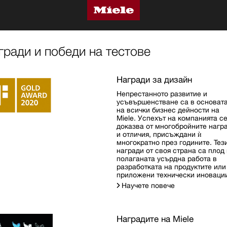
гради и победи на тестове
Награди за дизайн
Непрестанното развитие и
усъвършенстване са в основат
на всички бизнес дейности на
Miele. Успехът на компанията с
доказва от многобройните нагр
и отличия, присъждани ѝ
многократно през годините. Тез
награди от своя страна са плод
полаганата усърдна работа в
разработката на продуктите или
приложени технически иновации
Научете повече
Наградите на Miele