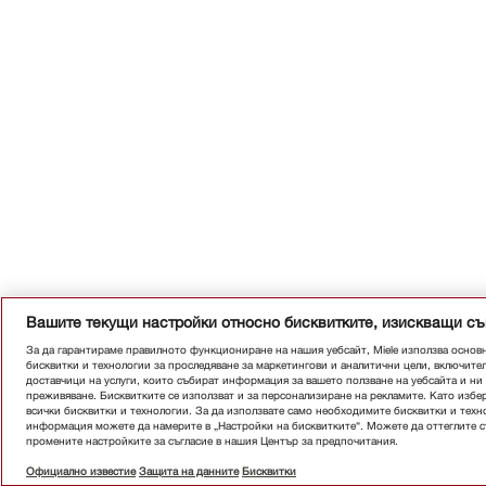
Вашите текущи настройки относно бисквитките, изискващи с
За да гарантираме правилното функциониране на нашия уебсайт, Miele използва основ
бисквитки и технологии за проследяване за маркетингови и аналитични цели, включите
доставчици на услуги, които събират информация за вашето ползване на уебсайта и н
преживяване. Бисквитките се използват и за персонализиране на рекламите. Като избер
всички бисквитки и технологии. За да използвате само необходимите бисквитки и техн
информация можете да намерите в „Настройки на бисквитките“. Можете да оттеглите съ
промените настройките за съгласие в нашия Център за предпочитания.
Официално известие
Защита на данните
Бисквитки