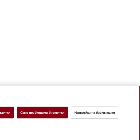
квитки
Само необходими бисквитки
Настройки на бисквитките