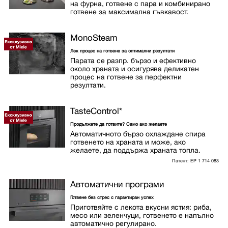
на фурна, готвене с пара и комбинирано
готвене за максимална гъвкавост.
MonoSteam
Лек процес на готвене за оптимални резултати
Парата се разпр. бързо и ефективно
около храната и осигурява деликатен
процес на готвене за перфектни
резултати.
TasteControl
*
Продължете да готвите? Само ако желаете
Автоматичното бързо охлаждане спира
готвенето на храната и може, ако
желаете, да поддържа храната топла.
Патент: EP 1 714 083
Автоматични програми
Готвене без стрес с гарантиран успех
Приготвяйте с лекота вкусни ястия: риба,
месо или зеленчуци, готвенето е напълно
автоматично регулирано.