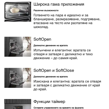
Широка гама приложения
Различни възможности
Готвенето на пара е идеално и за
бланширане, размразяване, подгряване,
втасване на тесто или разтапяне на
шоколад.
SoftOpen
Деликатно движение на вратата
Изтънчени и елегантни: вратата се
отваря и затваря с деликатно и тихо
движение – до самия край.
SoftOpen и SoftClose
Деликатно движение на вратата
Изискана и елегантна: вратата се отваря
и затваря с деликатно движение от край
до край.
Функции таймер
Оставете управлението на времето на фурната