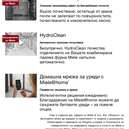
Уникален незалепващ ефект за безпроблемно почиств.
Бързо почистване: остатъци от храна
почти не залепват по повърхностите,
почистването е изключително лесно.
HydroClean
Автоматично грижливо почистване
Безупречно: HydroClean почиства
отделението на Вашата комбинирана
парова фурна Miele напълно
автоматично.
Домашна мрежа за уреди с
*
Miele@home
Перфектно свързани в мрежа
Интелигентни решения ежедневно:
Благодарение на Miele@home можете да
свържете битовите уреди – за повече
опции.
Това е отделна диг. оферта от Miele & Cie. KG. Обхватът на
функциите може да варират в зависимост от модела и държавата.
Необходимо е приемане на Общите условия и Политиката за
поверителност за цифровите продукти и услуги на Miele в