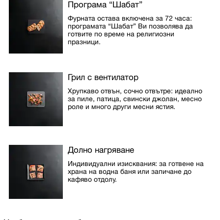
Програма “Шабат”
Фурната остава включена за 72 часа:
програмата “Шабат” Ви позволява да
готвите по време на религиозни
празници.
Грил с вентилатор
Хрупкаво отвън, сочно отвътре: идеално
за пиле, патица, свински джолан, месно
роле и много други месни ястия.
Долно нагряване
Индивидуални изисквания: за готвене на
храна на водна баня или запичане до
кафяво отдолу.