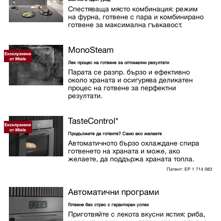
Спестяваща място комбинация: режим
на фурна, готвене с пара и комбинирано
готвене за максимална гъвкавост.
MonoSteam
Лек процес на готвене за оптимални резултати
Парата се разпр. бързо и ефективно
около храната и осигурява деликатен
процес на готвене за перфектни
резултати.
TasteControl
*
Продължете да готвите? Само ако желаете
Автоматичното бързо охлаждане спира
готвенето на храната и може, ако
желаете, да поддържа храната топла.
Патент: EP 1 714 083
Автоматични програми
Готвене без стрес с гарантиран успех
Приготвяйте с лекота вкусни ястия: риба,