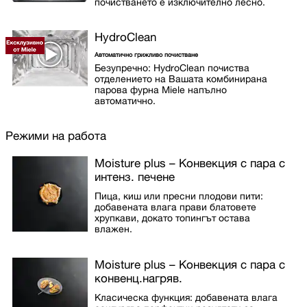
почистването е изключително лесно.
HydroClean
Автоматично грижливо почистване
Безупречно: HydroClean почиства
отделението на Вашата комбинирана
парова фурна Miele напълно
автоматично.
Режими на работа
Moisture plus – Конвекция с пара с
интенз. печене
Пица, киш или пресни плодови пити:
добавената влага прави блатовете
хрупкави, докато топингът остава
влажен.
Moisture plus – Конвекция с пара с
конвенц.нагряв.
Класическа функция: добавената влага