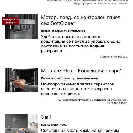
приложението Miele. Miele си запазва правото да променя или
спира цифровата оферта по всяко време.
Мотор. повд. се контролен панел
със SoftClose
*
Повече от елемент за управление
Удобно: отворете и затворете
повдигащия се панел за управл. с едно
докосване за достъп до водния
резервоар.
Патент: EP 2 197 326
Moisture Plus – Конвекция с пара
*
Оптимални резултати с допълнителна влага
По-добро печене: влагата гарантира
невероятно леко тесто и прекрасна
препечена коричка.
С патентована функция за подаване на вода: патент:
EP 2 190 295 B1
3 в 1
Всичко в един уред
Спестяваща място комбинация: режим