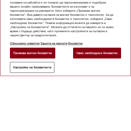
ползване на уебсайта и ни помагат да персонализираме и подобрим
вашето онлайн преживяване. Бисквитките се използват и за
персонализиране на рекламите. Като изберете „Приемам всички
бисквитки“, Вие давате съгласие за всички бисквитки и технологии. За да
използвате само необходимите бисквитки и технологии, изберете „Само
необходими бисквитки“. Повече информация можете да намерите в
„Настройки на бисквитките“. Можете да оттеглите съгласието си по всяко
Почистващи продукти
време с бъдещо действие, като промените настройките за съгласие в
нашия Център за предпочитания.
Отиди в магазина
Почистващи препарати
Официално известие
Защита на данните
Бисквитки
Приемам всички бисквитки
Само необходими бисквитки
Настройки на бисквитките
Подлежи на технически промени; не се поема отговорност за точността на предоставената
информация!
Към горната част на страницата
Абонирайте се бюлетина
Магазин
Бюлетин