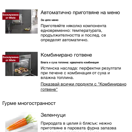
Автоматично приготвяне на меню
За цяло меню
Приготвяйте няколко компонента
едновременно: температурата,
продължителността и послед. се
определят автоматично.
Комбинирано готвене
Влага и суха топлина: идеалната комбинация
Истинска наслада: перфектни резултати
при печене с комбинация от суха и
влажна топлина.
Показвай всички продукти с "Комбинирано
готвене"
Гурме многостранност
Зеленчуци
Природата в целия ѝ блясък: нежно
приготвяне в паровата фурна запазва