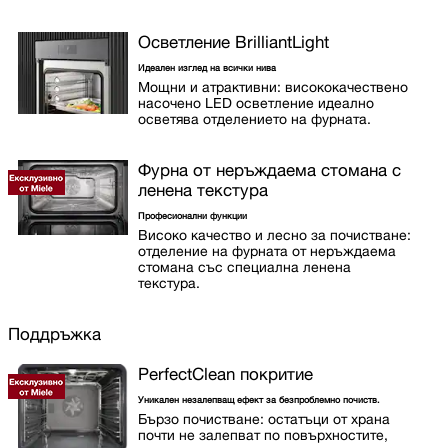
Осветление BrilliantLight
Идеален изглед на всички нива
Мощни и атрактивни: висококачествено
насочено LED осветление идеално
осветява отделението на фурната.
Фурна от неръждаема стомана с
ленена текстура
Професионални функции
Високо качество и лесно за почистване:
отделение на фурната от неръждаема
стомана със специална ленена
текстура.
Поддръжка
PerfectClean покритие
Уникален незалепващ ефект за безпроблемно почиств.
Бързо почистване: остатъци от храна
почти не залепват по повърхностите,