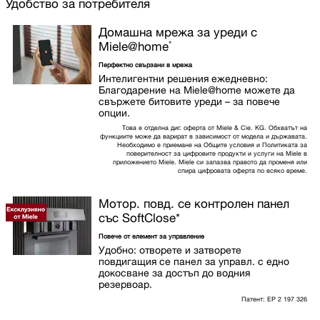
Удобство за потребителя
Домашна мрежа за уреди с
*
Miele@home
Перфектно свързани в мрежа
Интелигентни решения ежедневно:
Благодарение на Miele@home можете да
свържете битовите уреди – за повече
опции.
Това е отделна диг. оферта от Miele & Cie. KG. Обхватът на
функциите може да варират в зависимост от модела и държавата.
Необходимо е приемане на Общите условия и Политиката за
поверителност за цифровите продукти и услуги на Miele в
приложението Miele. Miele си запазва правото да променя или
спира цифровата оферта по всяко време.
Мотор. повд. се контролен панел
със SoftClose
*
Повече от елемент за управление
Удобно: отворете и затворете
повдигащия се панел за управл. с едно
докосване за достъп до водния
резервоар.
Патент: EP 2 197 326