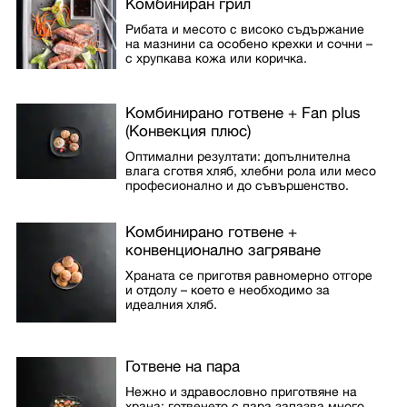
Комбиниран грил
Рибата и месото с високо съдържание
на мазнини са особено крехки и сочни –
с хрупкава кожа или коричка.
Комбинирано готвене + Fan plus
(Конвекция плюс)
Оптимални резултати: допълнителна
влага сготвя хляб, хлебни рола или месо
професионално и до съвършенство.
Комбинирано готвене +
конвенционално загряване
Храната се приготвя равномерно отгоре
и отдолу – което е необходимо за
идеалния хляб.
Готвене на пара
Нежно и здравословно приготвяне на
храна: готвенето с пара запазва много