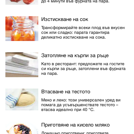
до 4 минути във фурната на пара.
Изстискване на сок
Трансформирайте всеки плод във вкусен
сок или сладко: парата гарантира
деликатно изстискване на сока.
Затопляне на кърпи за ръце
Като в ресторант: предложете на гостите
си кърпи за ръце, затоплени във фурната
на пара.
Втасване на тестото
Меко и леко: този универсален уред ви
помага да усъвършенствате тестото –
втасва идеално при 40 °C.
Приготвяне на кисело мляко
Домашно приготвени: пригответе