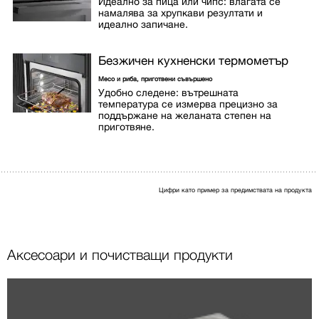
Идеално за пица или чипс: влагата се
намалява за хрупкави резултати и
идеално запичане.
Безжичен кухненски термометър
Месо и риба, приготвени съвършено
Удобно следене: вътрешната
температура се измерва прецизно за
поддържане на желаната степен на
приготвяне.
Цифри като пример за предимствата на продукта
Аксесоари и почистващи продукти