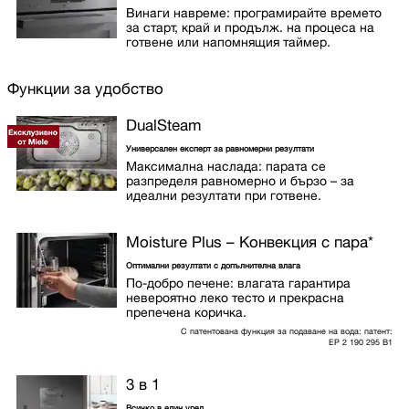
Винаги навреме: програмирайте времето
за старт, край и продълж. на процеса на
готвене или напомнящия таймер.
Функции за удобство
DualSteam
Универсален експерт за равномерни резултати
Максимална наслада: парата се
разпределя равномерно и бързо – за
идеални резултати при готвене.
Moisture Plus – Конвекция с пара
*
Оптимални резултати с допълнителна влага
По-добро печене: влагата гарантира
невероятно леко тесто и прекрасна
препечена коричка.
С патентована функция за подаване на вода: патент:
EP 2 190 295 B1
3 в 1
Всичко в един уред