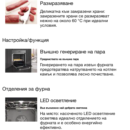
Размразяване
Деликатна към замразени храни:
замразените храни се размразяват
нежно на около 60 °C при идеални
условия.
Настройка/функция
Външно генериране на пара
Предимствата на външна пара
Генерирането на пара извън фурната
предотвратява натрупването на котлен
камък и позволява лесно почистване.
Отделения за фурна
LED осветление
Във възможно най-добрата светлина
На място: насоченото LED осветление
осветява идеално отделението на
фурната и е особено енергийно
ефективно.