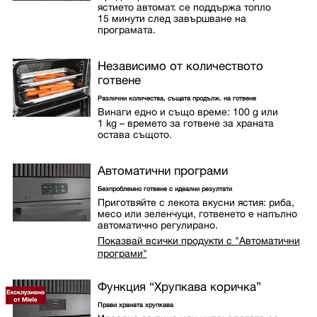
ястието автомат. се поддържа топло
15 минути след завършване на
програмата.
Независимо от количеството
готвене
Различни количества, същата продълж. на готвене
Винаги едно и също време: 100 g или
1 kg – времето за готвене за храната
остава същото.
Автоматични програми
Безпроблемно готвене с идеални резултати
Приготвяйте с лекота вкусни ястия: риба,
месо или зеленчуци, готвенето е напълно
автоматично регулирано.
Показвай всички продукти с "Автоматични
програми"
Функция “Хрупкава коричка”
Прави храната хрупкава