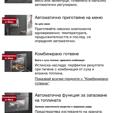
месо или зеленчуци, готвенето е напълно
автоматично регулирано.
Автоматично приготвяне на меню
За цяло меню
Приготвяйте няколко компонента
едновременно: температурата,
продължителността и послед. се
определят автоматично.
Комбинирано готвене
Влага и суха топлина: идеалната комбинация
Истинска наслада: перфектни резултати
при печене с комбинация от суха и
влажна топлина.
Показвай всички продукти с "Комбинирано
готвене"
Автоматична функция за запазване
на топлината
Запазва хранителните вещества и предпазва уреда
Предотвратява изстиването на храната: