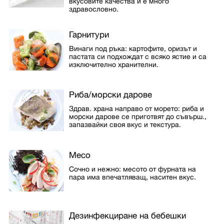
вкусовите качества и е много
здравословно.
Гарнитури
Винаги под ръка: картофите, оризът и
пастата си подхождат с всяко ястие и са
изключително хранителни.
Риба/морски дарове
Здрав. храна направо от морето: риба и
морски дарове се приготвят до съвърш.,
запазвайки своя вкус и текстура.
Месо
Сочно и нежно: месото от фурната на
пара има впечатляващ, наситен вкус.
Дезинфекциране на бебешки