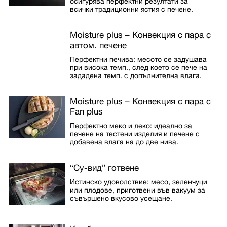
осигурява перфектни резултати за
всички традиционни ястия с печене.
Moisture plus – Конвекция с пара с
автом. печене
Перфектни печива: месото се задушава
при висока темп., след което се пече на
зададена темп. с допълнителна влага.
Moisture plus – Конвекция с пара с
Fan plus
Перфектно меко и леко: идеално за
печене на тестени изделия и печене с
добавена влага на до две нива.
“Су-вид” готвене
Истинско удоволствие: месо, зеленчуци
или плодове, приготвени във вакуум за
съвършено вкусово усещане.