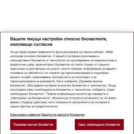
Вашите текущи настройки относно бисквитките,
изискващи съгласие
За да гарантираме правилното функциониране на нашия уебсайт, Miele
използва основни бисквитки. С вашето съгласие използваме и
несъществени бисквитки и технологии за проследяване за маркетингови и
аналитични цели, включително бисквитки на трети страни от нашите
партньори и доставчици на услуги, които събират информация за вашето
ползване на уебсайта и ни помагат да персонализираме и подобрим
вашето онлайн преживяване. Бисквитките се използват и за
персонализиране на рекламите. Като изберете „Приемам всички
бисквитки“, Вие давате съгласие за всички бисквитки и технологии. За да
използвате само необходимите бисквитки и технологии, изберете „Само
необходими бисквитки“. Повече информация можете да намерите в
„Настройки на бисквитките“. Можете да оттеглите съгласието си по всяко
време с бъдещо действие, като промените настройките за съгласие в
нашия Център за предпочитания.
Официално известие
Защита на данните
Бисквитки
Приемам всички бисквитки
Само необходими бисквитки