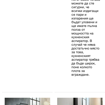
можете да сте
сигурни, че
всички издигащи
се пари и
изпарения ще
бъдат уловени и
ще имате пълна
полза от
мощността на
кухненския
аспиратор. В
случай че няма
достатъчно място
за това,
кухненският
аспиратор трябва
да бъде широк,
поне колкото
плота за
вграждане.