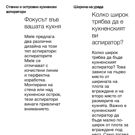
Стенни и островни кухненски
Ширина на уреда
аспиратори
Колко широк
Фокусът във
трябва да е
вашата кухня
кухненският
ви
Miele предлага
два различни
аспиратор?
дизайна на този
тип аспиратори:
Колко широк
аспираторите
трябва да бъде
Miele се
кухненският
отличават с
аспиратор? Това
изчистени линии
зависи на първо
и перфектна
място от
изработка.
ширината на
Монтирани на
плота за
стена или над
вграждане и на
кухненски остров,
второ място от
тези аспиратори
размерите на
винаги привличат
кухнята. Важно е
вниманието.
кухненският
аспиратор да
бъде малко по-
широк от плота за
вграждане под
него. Само тогава