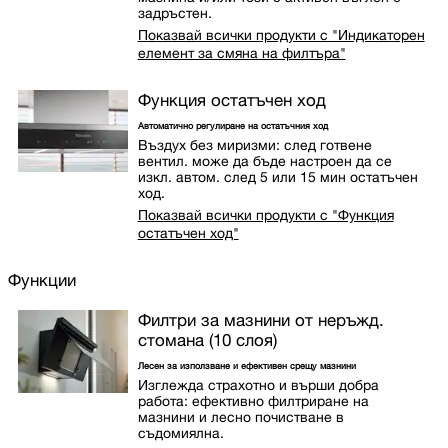
задръстен.
Показвай всички продукти с "Индикаторен
елемент за смяна на филтъра"
Функция остатъчен ход
Автоматично регулиране на остатъчния ход
Въздух без миризми: след готвене
вентил. може да бъде настроен да се
изкл. автом. след 5 или 15 мин остатъчен
ход.
Показвай всички продукти с "Функция
остатъчен ход"
Функции
Филтри за мазнини от неръжд.
стомана (10 слоя)
Лесен за използване и ефективен срещу мазнини
Изглежда страхотно и върши добра
работа: ефективно филтриране на
мазнини и лесно почистване в
съдомиялна.