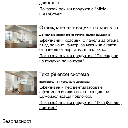
двигателя.
Показвай всички продукти с "Miele
CleanCover"
Отвеждане на въздуха по контура
Декоративни панели вместо метални филтри за мазнини
Ефективни и красиви: с панели за отв.на
възд.по конт., филтр. за мазнини скрити
от панели от нер.стом. или стъкло.
Показвай всички продукти с "Отвеждане
на въздуха по контура"
Тиха (Silence) система
Ефективността и удобството са стандарт
Ефективен и тих: вентилаторът е
ефективно изолиран със специални
шумоизолиращи подложки.
Показвай всички продукти с "Тиха (Silence)
система"
Безопасност