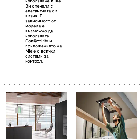
използване и ще
Ви спечели с
елегантната си
визия. В
зависимост от
модела е
възможно да
използвате
Con@ctivity и
приложението на
Miele с всички
системи за
контрол.