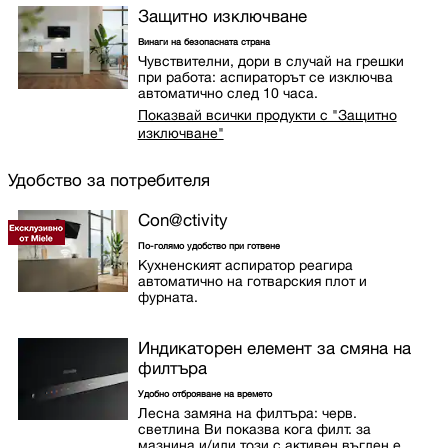
Защитно изключване
Винаги на безопасната страна
Чувствителни, дори в случай на грешки
при работа: аспираторът се изключва
автоматично след 10 часа.
Показвай всички продукти с "Защитно
изключване"
Удобство за потребителя
Con@ctivity
По-голямо удобство при готвене
Кухненският аспиратор реагира
автоматично на готварския плот и
фурната.
Индикаторен елемент за смяна на
филтъра
Удобно отброяване на времето
Лесна замяна на филтъра: черв.
светлина Ви показва кога филт. за
мазнина и/или този с активен въглен е