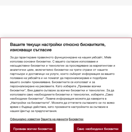
Вашите текущи настройки относно бисквитките,
изискващи съгласие
За да гарантираме правилното функциониране на нашия уебсайт, Miele
използва основни бисквитки. С вашето съгласие използваме и
несъществени бисквитки и технологии за проследяване за маркетингови и
аналитични цели, включително бисквитки на трети страни от нашите
партньори и доставчици на услуги, които събират информация за вашето
ползване на уебсайта и ни помагат да персонализираме и подобрим
вашето онлайн преживяване. Бисквитките се използват и за
персонализиране на рекламите. Като изберете „Приемам всички
бисквитки“, Вие давате съгласие за всички бисквитки и технологии. За да
използвате само необходимите бисквитки и технологии, изберете „Само
необходими бисквитки“. Повече информация можете да намерите в
„Настройки на бисквитките“. Можете да оттеглите съгласието си по всяко
време с бъдещо действие, като промените настройките за съгласие в
нашия Център за предпочитания.
Официално известие
Защита на данните
Бисквитки
Приемам всички бисквитки
Само необходими бисквитки