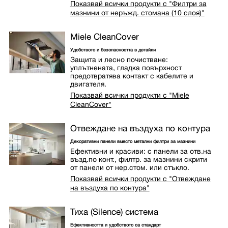
Показвай всички продукти с "Филтри за
мазнини от неръжд. стомана (10 слоя)"
Miele CleanCover
Удобството и безопасността в детайли
Защита и лесно почистване:
уплътнената, гладка повърхност
предотвратява контакт с кабелите и
двигателя.
Показвай всички продукти с "Miele
CleanCover"
Отвеждане на въздуха по контура
Декоративни панели вместо метални филтри за мазнини
Ефективни и красиви: с панели за отв.на
възд.по конт., филтр. за мазнини скрити
от панели от нер.стом. или стъкло.
Показвай всички продукти с "Отвеждане
на въздуха по контура"
Тиха (Silence) система
Ефективността и удобството са стандарт