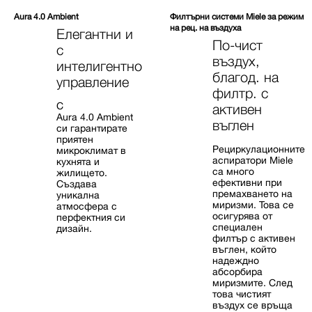
Aura 4.0 Ambient
Филтърни системи Miele за режим
на рец. на въздуха
Елегантни и
По-чист
с
въздух,
интелигентно
благод. на
управление
филтр. с
С
активен
Aura 4.0 Ambient
въглен
си гарантирате
приятен
Рециркулационните
микроклимат в
аспиратори Miele
кухнята и
са много
жилището.
ефективни при
Създава
премахването на
уникална
миризми. Това се
атмосфера с
осигурява от
перфектния си
специален
дизайн.
филтър с активен
въглен, който
надеждно
абсорбира
миризмите. След
това чистият
въздух се връща