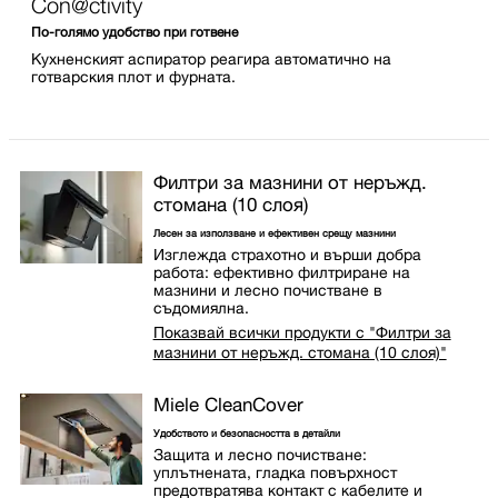
Con@ctivity
По-голямо удобство при готвене
Кухненският аспиратор реагира автоматично на
готварския плот и фурната.
Филтри за мазнини от неръжд.
стомана (10 слоя)
Лесен за използване и ефективен срещу мазнини
Изглежда страхотно и върши добра
работа: ефективно филтриране на
мазнини и лесно почистване в
съдомиялна.
Показвай всички продукти с "Филтри за
мазнини от неръжд. стомана (10 слоя)"
Miele CleanCover
Удобството и безопасността в детайли
Защита и лесно почистване:
уплътнената, гладка повърхност
предотвратява контакт с кабелите и