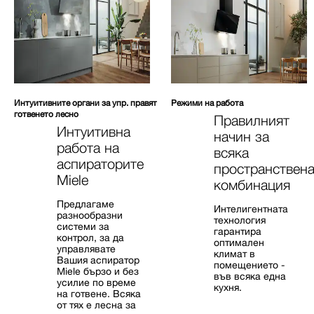
Интуитивните органи за упр. правят
Режими на работа
готвенето лесно
Правилният
Интуитивна
начин за
работа на
всяка
аспираторите
пространствен
Miele
комбинация
Предлагаме
Интелигентната
разнообразни
технология
системи за
гарантира
контрол, за да
оптимален
управлявате
климат в
Вашия аспиратор
помещението -
Miele бързо и без
във всяка една
усилие по време
кухня.
на готвене. Всяка
от тях е лесна за