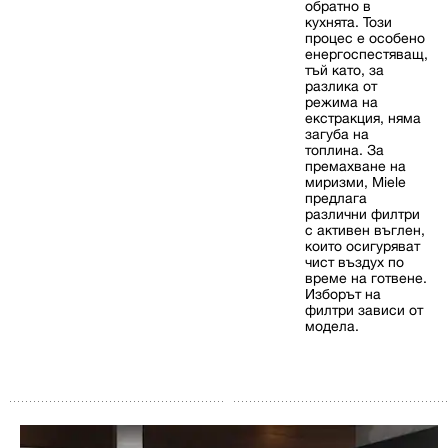
обратно в
кухнята. Този
процес е особено
енергоспестяващ,
тъй като, за
разлика от
режима на
екстракция, няма
загуба на
топлина. За
премахване на
миризми, Miele
предлага
различни филтри
с активен въглен,
които осигуряват
чист въздух по
време на готвене.
Изборът на
филтри зависи от
модела.