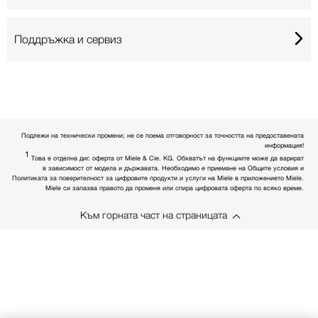
Поддръжка и сервиз
Подлежи на технически промени; не се поема отговорност за точността на предоставената
информация!
1
Това е отделна диг. оферта от Miele & Cie. KG. Обхватът на функциите може да варират
в зависимост от модела и държавата. Необходимо е приемане на Общите условия и
Политиката за поверителност за цифровите продукти и услуги на Miele в приложението Miele.
Miele си запазва правото да променя или спира цифровата оферта по всяко време.
Към горната част на страницата