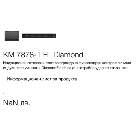
KM 7878-1 FL Diamond
Индукционен готварски плот за вграждане със сензорен контрол с пълна
индукц. повърхност и DiamondFinish за дълготрайно удов. от готвенето
Информационен лист за продукта
*
NaN лв.