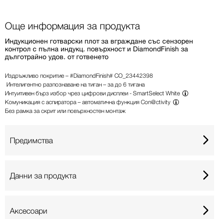
Още информация за продукта
Индукционен готварски плот за вграждане със сензорен
контрол с пълна индукц. повърхност и DiamondFinish за
дълготрайно удов. от готвенето
Издръжливо покритие – #DiamondFinish#
CO_23442398
Интелигентно разпознаване на тиган – за до 6 тигана
Интуитивен бърз избор чрез цифрови дисплеи -
SmartSelect White
Комуникация с аспиратора – автоматична функция
Con@ctivity
Без рамка за скрит или повърхностен монтаж
Предимства
Данни за продукта
Аксесоари