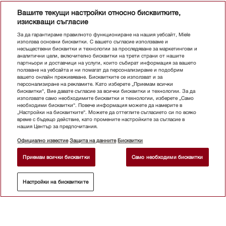
Вашите текущи настройки относно бисквитките,
изискващи съгласие
За да гарантираме правилното функциониране на нашия уебсайт, Miele
използва основни бисквитки. С вашето съгласие използваме и
несъществени бисквитки и технологии за проследяване за маркетингови и
аналитични цели, включително бисквитки на трети страни от нашите
партньори и доставчици на услуги, които събират информация за вашето
ползване на уебсайта и ни помагат да персонализираме и подобрим
вашето онлайн преживяване. Бисквитките се използват и за
персонализиране на рекламите. Като изберете „Приемам всички
бисквитки“, Вие давате съгласие за всички бисквитки и технологии. За да
използвате само необходимите бисквитки и технологии, изберете „Само
необходими бисквитки“. Повече информация можете да намерите в
„Настройки на бисквитките“. Можете да оттеглите съгласието си по всяко
време с бъдещо действие, като промените настройките за съгласие в
нашия Център за предпочитания.
Официално известие
Защита на данните
Бисквитки
Приемам всички бисквитки
Само необходими бисквитки
Настройки на бисквитките
ОТКРИЙТЕ ТЪРГОВЕЦ
Абонирайте се бюлетина