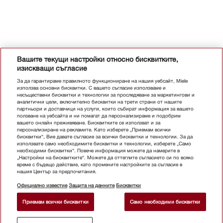
Вашите текущи настройки относно бисквитките,
изискващи съгласие
За да гарантираме правилното функциониране на нашия уебсайт, Miele
използва основни бисквитки. С вашето съгласие използваме и
несъществени бисквитки и технологии за проследяване за маркетингови и
аналитични цели, включително бисквитки на трети страни от нашите
партньори и доставчици на услуги, които събират информация за вашето
ползване на уебсайта и ни помагат да персонализираме и подобрим
вашето онлайн преживяване. Бисквитките се използват и за
персонализиране на рекламите. Като изберете „Приемам всички
бисквитки“, Вие давате съгласие за всички бисквитки и технологии. За да
използвате само необходимите бисквитки и технологии, изберете „Само
необходими бисквитки“. Повече информация можете да намерите в
„Настройки на бисквитките“. Можете да оттеглите съгласието си по всяко
време с бъдещо действие, като промените настройките за съгласие в
нашия Център за предпочитания.
Официално известие
Защита на данните
Бисквитки
Приемам всички бисквитки
Само необходими бисквитки