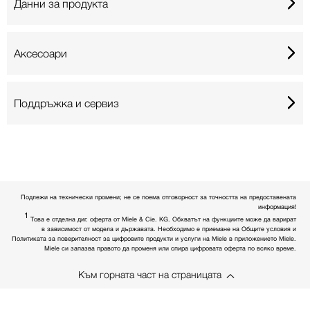
Данни за продукта
Аксесоари
Поддръжка и сервиз
Подлежи на технически промени; не се поема отговорност за точността на предоставената
информация!
1
Това е отделна диг. оферта от Miele & Cie. KG. Обхватът на функциите може да варират
в зависимост от модела и държавата. Необходимо е приемане на Общите условия и
Политиката за поверителност за цифровите продукти и услуги на Miele в приложението Miele.
Miele си запазва правото да променя или спира цифровата оферта по всяко време.
Към горната част на страницата