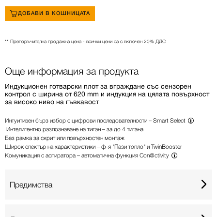
ДОБАВИ В КОШНИЦАТА
** Препоръчителна продажна цена - всички цени са с включен 20% ДДС
Още информация за продукта
Индукционен готварски плот за вграждане със сензорен
контрол с ширина от 620 mm и индукция на цялата повърхност
за високо ниво на гъвкавост
Интуитивен бърз избор с цифрови последователности –
Smart Select
Интелигентно разпознаване на тиган – за до 4 тигана
Без рамка за скрит или повърхностен монтаж
Широк спектър на характеристики – ф-я "Пази топло" и TwinBooster
Комуникация с аспиратора – автоматична функция
Con@ctivity
Предимства