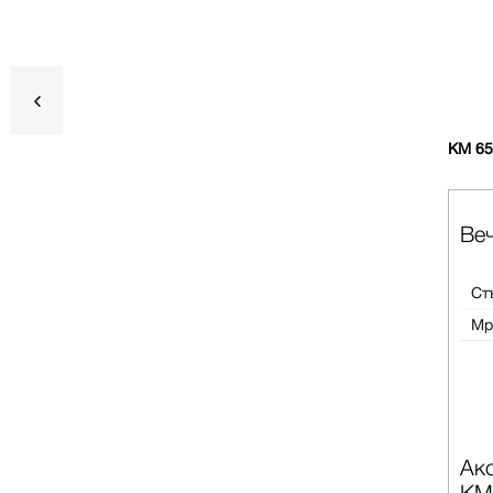
KM 65
Пре
Веч
Дан
Ст
Мр
Акс
Под
Акс
KM