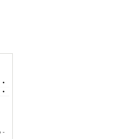
•
•
 -