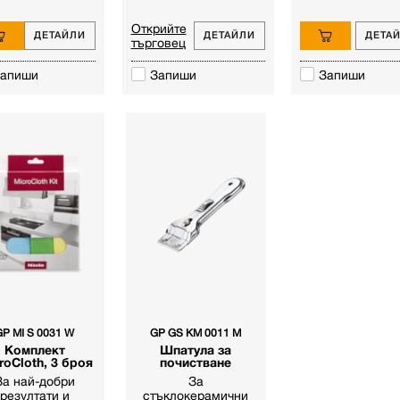
Открийте
ДЕТАЙЛИ
ДЕТАЙЛИ
ДЕТА
търговец
апиши
Запиши
Запиши
GP MI S 0031 W
GP GS KM 0011 M
Комплект
Шпатула за
roCloth, 3 броя
почистване
За най-добри
За
резултати и
стъклокерамични