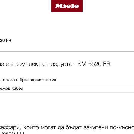
20 FR
димства
е е в комплект с продукта - KM 6520 FR
ни за продукта
ъргалка с бръснарско ножче
ежов кабел
есоари
дръжка и сервиз
есоари, които могат да бъдат закупени по-късно
 6520 FR