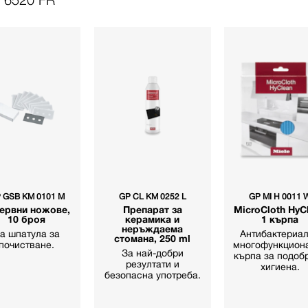
 GSB KM 0101 M
GP CL KM 0252 L
GP MI H 0011 
ервни ножове,
Препарат за
MicroCloth HyC
10 броя
керамика и
1 кърпа
неръждаема
а шпатула за
Антибактериал
стомана, 250 ml
почистване.
многофункцион
За най-добри
кърпа за подоб
резултати и
хигиена.
безопасна употреба.