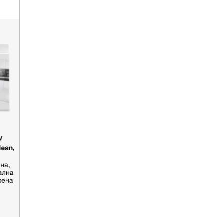
W
lean,
на,
ална
рена