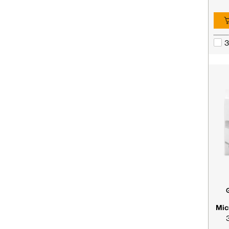
З
Mic