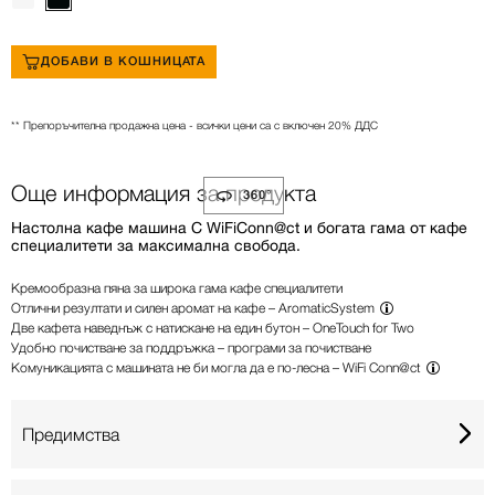
ДОБАВИ В КОШНИЦАТА
** Препоръчителна продажна цена - всички цени са с включен 20% ДДС
Още информация за продукта
360°
Настолна кафе машина С WiFiConn@ct и богата гама от кафе
специалитети за максимална свобода.
Кремообразна пяна за широка гама кафе специалитети
Отлични резултати и силен аромат на кафе –
AromaticSystem
Две кафета наведнъж с натискане на един бутон – OneTouch for Two
Удобно почистване за поддръжка – програми за почистване
Комуникацията с машината не би могла да е по-лесна –
WiFi Conn@ct
Предимства