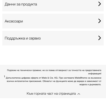
Данни за продукта
Аксесоари
Поддръжка и сервиз
Подлежи на технически промени; не се поема отговорност за точността на предоставената
информация!
1
Допълнителна цифрова оферта от Miele & Cie. KG. При системата Miele@home са възможни
всички интелигентни приложения. Обхватът на функциите може да варира в зависимост от
модела и държавата.
Към горната част на страницата