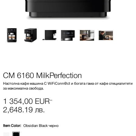
CM 6160 MilkPerfection
Настолна кафе машина С WiFiConn@ct и богата гама от кафе специалитети
за максимална свобода.
1 354,00 EUR
**
2,648.19 лв.
Item Color:
Obsidian Black черно