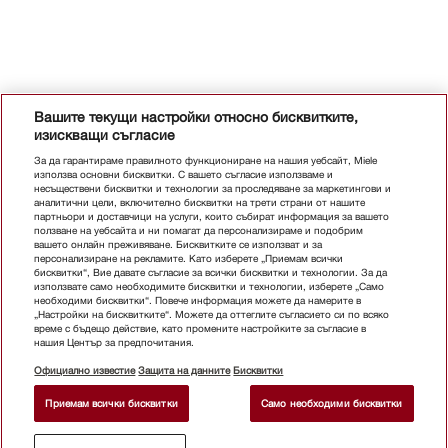
Вашите текущи настройки относно бисквитките,
изискващи съгласие
За да гарантираме правилното функциониране на нашия уебсайт, Miele
използва основни бисквитки. С вашето съгласие използваме и
несъществени бисквитки и технологии за проследяване за маркетингови и
аналитични цели, включително бисквитки на трети страни от нашите
партньори и доставчици на услуги, които събират информация за вашето
ползване на уебсайта и ни помагат да персонализираме и подобрим
вашето онлайн преживяване. Бисквитките се използват и за
персонализиране на рекламите. Като изберете „Приемам всички
бисквитки“, Вие давате съгласие за всички бисквитки и технологии. За да
използвате само необходимите бисквитки и технологии, изберете „Само
необходими бисквитки“. Повече информация можете да намерите в
„Настройки на бисквитките“. Можете да оттеглите съгласието си по всяко
време с бъдещо действие, като промените настройките за съгласие в
нашия Център за предпочитания.
Официално известие
Защита на данните
Бисквитки
Приемам всички бисквитки
Само необходими бисквитки