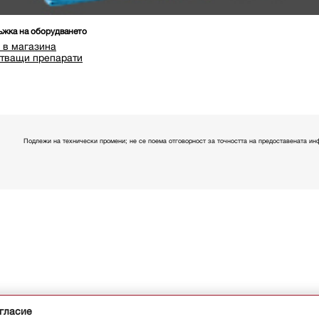
жка на оборудването
 в магазина
тващи препарати
Подлежи на технически промени; не се поема отговорност за точността на предоставената ин
ъгласие