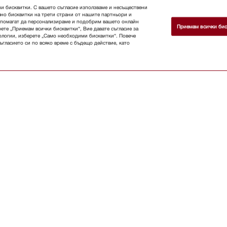
ни бисквитки. С вашето съгласие използваме и несъществени
лно бисквитки на трети страни от нашите партньори и
и помагат да персонализираме и подобрим вашето онлайн
Приемам всички бис
ете „Приемам всички бисквитки“, Вие давате съгласие за
ологии, изберете „Само необходими бисквитки“. Повече
гласието си по всяко време с бъдещо действие, като
райте се бюлетина
Магазин
Бюлетин
За конта
Ръководства за потребителя
За на
да изберете Miele ?
Търговци
Арх
строители
Доставчици
Кариери
Защита на данните
Официално из
Общи условия
Открийте търг
Условия за ползване