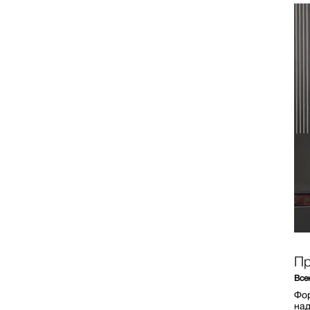
Пр
Все
Фор
над