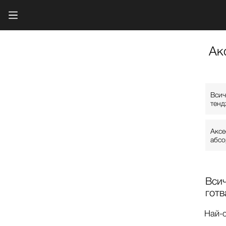
Ак
Всич
тенд
Аксе
абсо
Всич
готв
Най-