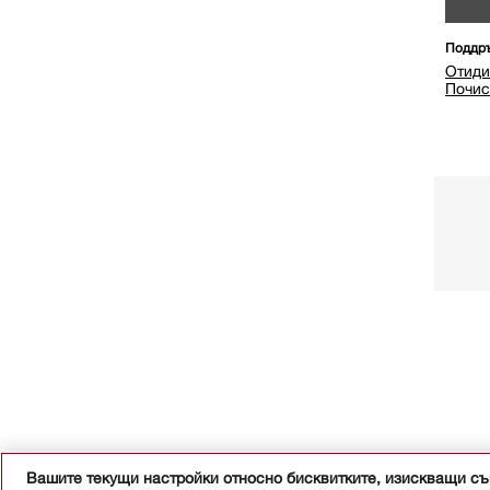
Поддръ
Отиди
Почис
Вашите текущи настройки относно бисквитките, изискващи с