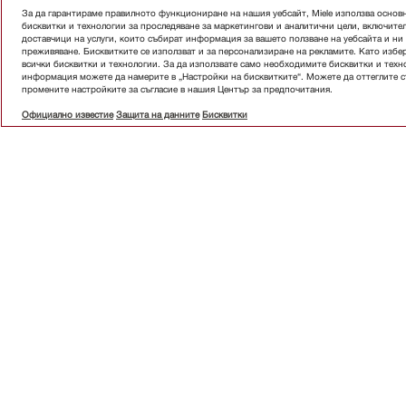
За да гарантираме правилното функциониране на нашия уебсайт, Miele използва основ
бисквитки и технологии за проследяване за маркетингови и аналитични цели, включите
доставчици на услуги, които събират информация за вашето ползване на уебсайта и н
преживяване. Бисквитките се използват и за персонализиране на рекламите. Като избер
всички бисквитки и технологии. За да използвате само необходимите бисквитки и техн
информация можете да намерите в „Настройки на бисквитките“. Можете да оттеглите съ
промените настройките за съгласие в нашия Център за предпочитания.
Официално известие
Защита на данните
Бисквитки
Абони