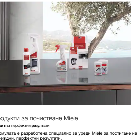
одукти за почистване Miele
ки път перфектни резултати
мулата е разработена специално за уреди Miele за постигане на
еждни, перфектни резултати.