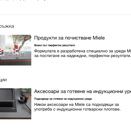
ръжка
Продукти за почистване Miele
Всеки път перфектни резултати
Формулата е разработена специално за уреди Mi
за постигане на надеждни, перфектни резултати
ции
Аксесоари за готвене на индукционни ур
Подходящи за готвене на индукционни уреди
Някои аксесоари на Miele са подходящи за
употреба с индукционни готварски плотове.