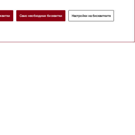
квитки
Само необходими бисквитки
Настройки на бисквитките
кт
с
Защо
итекти и
Преса
вестие
овец