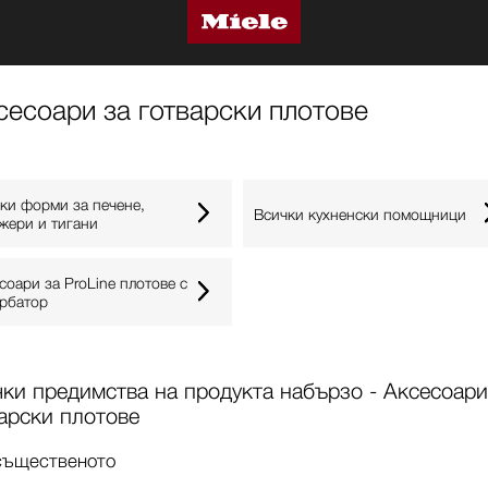
сесоари за готварски плотове
ки форми за печене,
Всички кухненски помощници
жери и тигани
соари за ProLine плотове с
рбатор
ки предимства на продукта набързо - Аксесоари
арски плотове
същественото